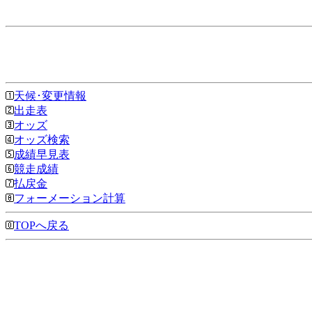
天候･変更情報
出走表
オッズ
オッズ検索
成績早見表
競走成績
払戻金
フォーメーション計算
TOPへ戻る