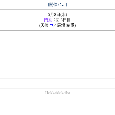
[開催ﾒﾆｭｰ]
5月8日(水)
門別
2回 3日目
(天候
／馬場 稍重)
Hokkaidokeiba