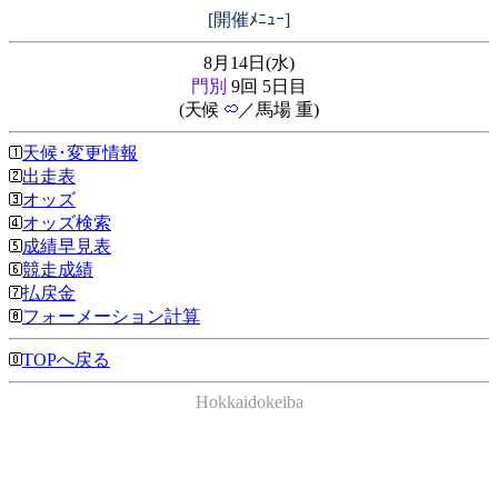
[開催ﾒﾆｭｰ]
8月14日(水)
門別
9回 5日目
(天候
／馬場 重)
天候･変更情報
出走表
オッズ
オッズ検索
成績早見表
競走成績
払戻金
フォーメーション計算
TOPへ戻る
Hokkaidokeiba