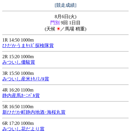
[競走成績]
8月6日(火)
門別
9回 1日目
(天候
／馬場 稍重)
1R 14:50 1000m
ひだかうまｷｯｽﾞ探検隊賞
2R 15:20 1000m
みついし優駿賞
3R 15:50 1000m
みついし産米ﾄｷﾉﾐﾉﾙ賞
4R 16:20 1100m
静内産馬ｶｰﾆﾊﾞﾙ賞
5R 16:50 1100m
新ひだか町静内地酒･海桜丸賞
6R 17:20 1000m
みついし花だより賞