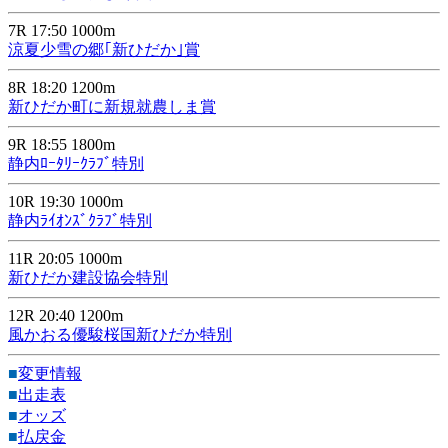
7R 17:50 1000m
涼夏少雪の郷｢新ひだか｣賞
8R 18:20 1200m
新ひだか町に新規就農しま賞
9R 18:55 1800m
静内ﾛｰﾀﾘｰｸﾗﾌﾞ特別
10R 19:30 1000m
静内ﾗｲｵﾝｽﾞｸﾗﾌﾞ特別
11R 20:05 1000m
新ひだか建設協会特別
12R 20:40 1200m
風かおる優駿桜国新ひだか特別
■
変更情報
■
出走表
■
オッズ
■
払戻金