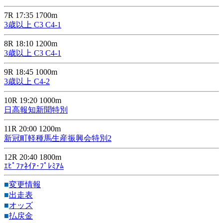
7R 17:35 1700m
3歳以上 C3 C4-1
8R 18:10 1200m
3歳以上 C3 C4-1
9R 18:45 1000m
3歳以上 C4-2
10R 19:20 1000m
日高報知新聞特別
11R 20:00 1200m
新冠町軽種馬生産振興会特別2
12R 20:40 1800m
ｴﾋﾟﾌｧﾈｲｱ･ﾌﾟﾚﾐｱﾑ
■
変更情報
■
出走表
■
オッズ
■
払戻金