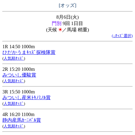
[オッズ]
8月6日(火)
門別
9回 1日目
(天候
／馬場 稍重)
(↓ｵｯｽﾞ選択)
1R 14:50 1000m
ひだかうまｷｯｽﾞ探検隊賞
(
人気順ｵｯｽﾞ
)
2R 15:20 1000m
みついし優駿賞
(
人気順ｵｯｽﾞ
)
3R 15:50 1000m
みついし産米ﾄｷﾉﾐﾉﾙ賞
(
人気順ｵｯｽﾞ
)
4R 16:20 1100m
静内産馬ｶｰﾆﾊﾞﾙ賞
(
人気順ｵｯｽﾞ
)