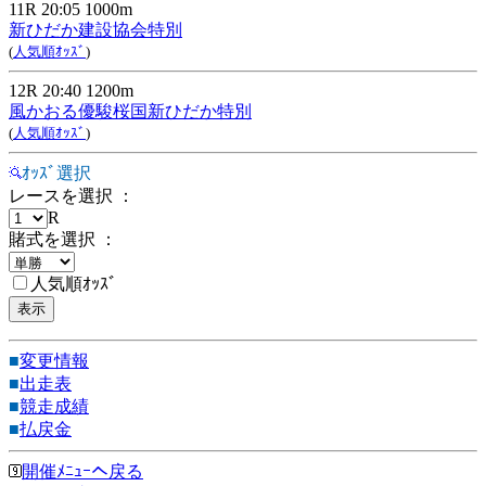
11R 20:05 1000m
新ひだか建設協会特別
(
人気順ｵｯｽﾞ
)
12R 20:40 1200m
風かおる優駿桜国新ひだか特別
(
人気順ｵｯｽﾞ
)
ｵｯｽﾞ選択
レースを選択 ：
R
賭式を選択 ：
人気順ｵｯｽﾞ
■
変更情報
■
出走表
■
競走成績
■
払戻金
開催ﾒﾆｭｰへ戻る