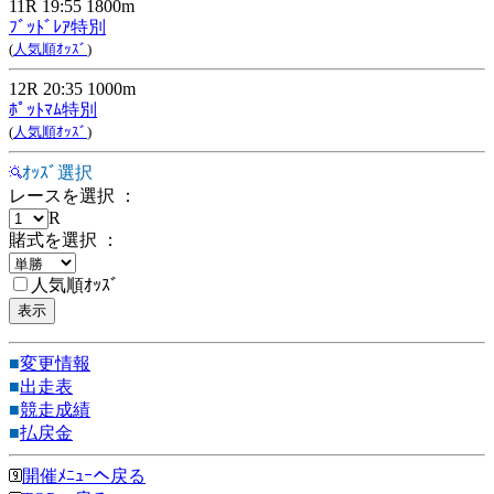
11R 19:55 1800m
ﾌﾞｯﾄﾞﾚｱ特別
(
人気順ｵｯｽﾞ
)
12R 20:35 1000m
ﾎﾟｯﾄﾏﾑ特別
(
人気順ｵｯｽﾞ
)
ｵｯｽﾞ選択
レースを選択 ：
R
賭式を選択 ：
人気順ｵｯｽﾞ
■
変更情報
■
出走表
■
競走成績
■
払戻金
開催ﾒﾆｭｰへ戻る