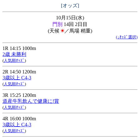
[オッズ]
10月15日(水)
門別
14回 2日目
(天候
／馬場 稍重)
(↓ｵｯｽﾞ選択)
1R 14:15 1000m
2歳 未勝利
(
人気順ｵｯｽﾞ
)
2R 14:50 1200m
3歳以上 C4-3
(
人気順ｵｯｽﾞ
)
3R 15:25 1200m
道産牛乳飲んで健康に!賞
(
人気順ｵｯｽﾞ
)
4R 16:00 1000m
3歳以上 C4-3
(
人気順ｵｯｽﾞ
)