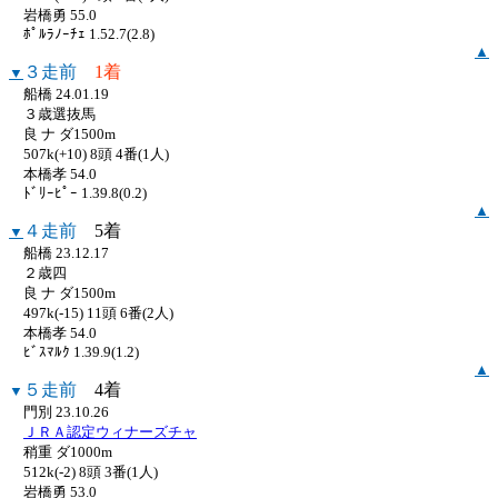
岩橋勇 55.0
ﾎﾟﾙﾗﾉｰﾁｪ 1.52.7(2.8)
▲
３走前
1着
▼
船橋 24.01.19
３歳選抜馬
良 ナ ダ1500m
507k(+10) 8頭 4番(1人)
本橋孝 54.0
ﾄﾞﾘｰﾋﾟｰ 1.39.8(0.2)
▲
４走前
5着
▼
船橋 23.12.17
２歳四
良 ナ ダ1500m
497k(-15) 11頭 6番(2人)
本橋孝 54.0
ﾋﾞｽﾏﾙｸ 1.39.9(1.2)
▲
５走前
4着
▼
門別 23.10.26
ＪＲＡ認定ウィナーズチャ
稍重 ダ1000m
512k(-2) 8頭 3番(1人)
岩橋勇 53.0