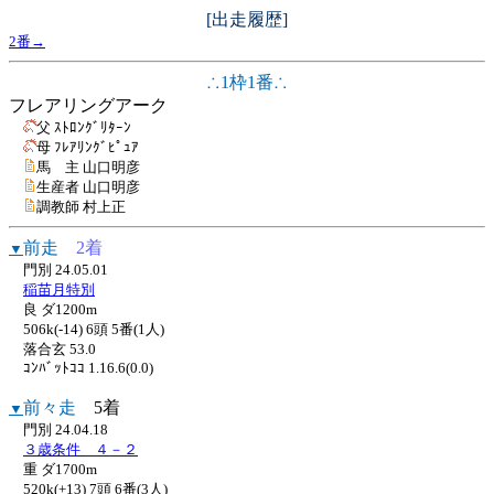
[出走履歴]
2番→
∴1枠1番∴
フレアリングアーク
父 ｽﾄﾛﾝｸﾞﾘﾀｰﾝ
母 ﾌﾚｱﾘﾝｸﾞﾋﾟｭｱ
馬 主 山口明彦
生産者 山口明彦
調教師 村上正
前走
2着
▼
門別 24.05.01
稲苗月特別
良 ダ1200m
506k(-14) 6頭 5番(1人)
落合玄 53.0
ｺﾝﾊﾞｯﾄｺｺ 1.16.6(0.0)
前々走
5着
▼
門別 24.04.18
３歳条件 ４－２
重 ダ1700m
520k(+13) 7頭 6番(3人)