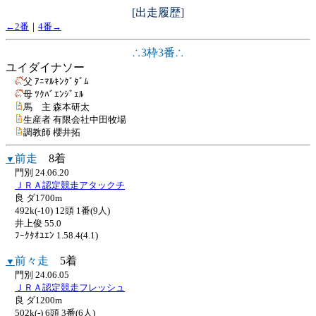
[出走履歴]
←2番
｜
4番→
∴3枠3番∴
ユイダイナソー
父 ｱﾆﾏﾙｷﾝｸﾞﾀﾞﾑ
母 ﾂｸﾊﾞｴﾝｼﾞｪﾙ
馬 主 森本研太
生産者 有限会社中田牧場
調教師 櫻井拓
前走
8着
▼
門別 24.06.20
ＪＲＡ認定競走アタックチ
良 ダ1700m
492k(-10) 12頭 1番(9人)
井上俊 55.0
ﾌｰｸﾀｵﾕｴﾝ 1.58.4(4.1)
前々走
5着
▼
門別 24.06.05
ＪＲＡ認定競走フレッシュ
良 ダ1200m
502k(-) 6頭 3番(6人)