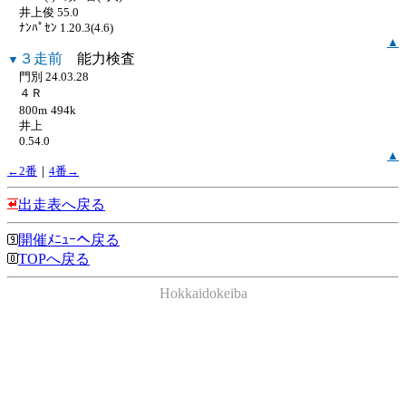
井上俊 55.0
ﾅﾝﾊﾟｾﾝ 1.20.3(4.6)
▲
３走前
能力検査
▼
門別 24.03.28
４Ｒ
800m
494k
井上
0.54.0
▲
←2番
｜
4番→
出走表へ戻る
開催ﾒﾆｭｰへ戻る
TOPへ戻る
Hokkaidokeiba