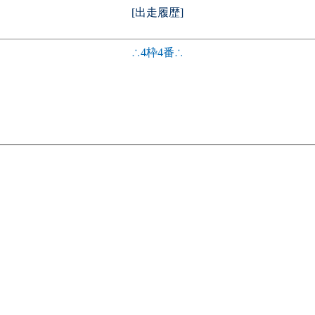
[出走履歴]
∴4枠4番∴