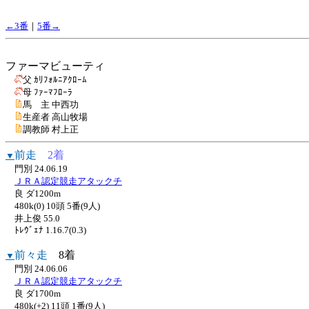
←3番
｜
5番→
ファーマビューティ
父 ｶﾘﾌｫﾙﾆｱｸﾛｰﾑ
母 ﾌｧｰﾏﾌﾛｰﾗ
馬 主 中西功
生産者 高山牧場
調教師 村上正
前走
2着
▼
門別 24.06.19
ＪＲＡ認定競走アタックチ
良 ダ1200m
480k(0) 10頭 5番(9人)
井上俊 55.0
ﾄﾚｳﾞｪﾅ 1.16.7(0.3)
前々走
8着
▼
門別 24.06.06
ＪＲＡ認定競走アタックチ
良 ダ1700m
480k(+2) 11頭 1番(9人)