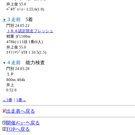
井上俊 55.0
ﾊﾟﾙｳﾞｪﾆｭｰ 1.55.6(1.9)
３走前
5着
▼
門別 24.05.22
ＪＲＡ認定競走フレッシュ
稍重 ダ1100m
478k(-) 11頭 1番(6人)
井上俊 55.0
ｴｲｼﾝﾏｼﾞｮﾘｶ 1.10.5(1.5)
４走前
能力検査
▼
門別 24.03.28
１Ｒ
800m
494k
井上
0.52.6
←3番
｜
5番→
出走表へ戻る
開催ﾒﾆｭｰへ戻る
TOPへ戻る