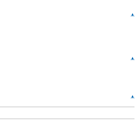
▲
▲
▲