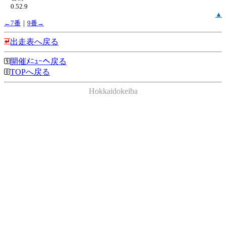
0.52.9
▲
←7番
｜
9番→
出走表へ戻る
開催ﾒﾆｭｰへ戻る
TOPへ戻る
Hokkaidokeiba