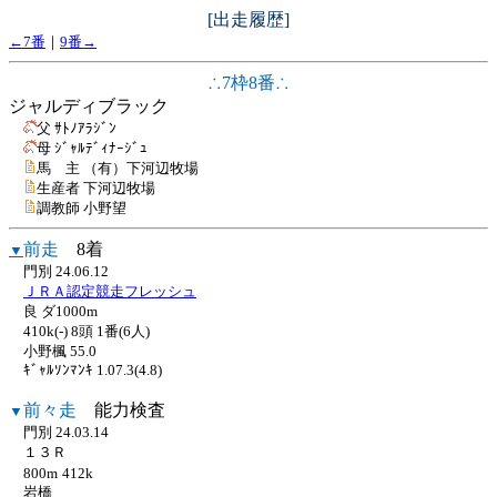
[出走履歴]
←7番
｜
9番→
∴7枠8番∴
ジャルディブラック
父 ｻﾄﾉｱﾗｼﾞﾝ
母 ｼﾞｬﾙﾃﾞｨﾅｰｼﾞｭ
馬 主 （有）下河辺牧場
生産者 下河辺牧場
調教師 小野望
前走
8着
▼
門別 24.06.12
ＪＲＡ認定競走フレッシュ
良 ダ1000m
410k(-) 8頭 1番(6人)
小野楓 55.0
ｷﾞｬﾙｿﾝﾏﾝｷ 1.07.3(4.8)
前々走
能力検査
▼
門別 24.03.14
１３Ｒ
800m
412k
岩橋