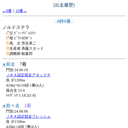
[出走履歴]
←8番
｜
10番→
∴8枠9番∴
ノルドステラ
父 ﾃﾞｨｰﾏｼﾞｪｽﾃｨ
母 ﾋﾞｱﾝｶﾘﾎﾞﾝ
馬 主 芳住革二
生産者 斉藤スタッド
調教師 桧森邦
前走
7着
▼
門別 24.06.19
ＪＲＡ認定競走アタックチ
良 ダ1200m
424k(+4) 10頭 1番(4人)
落合玄 55.0
ﾄﾚｳﾞｪﾅ 1.18.2(1.8)
前々走
2着
▼
門別 24.06.06
ＪＲＡ認定競走フレッシュ
良 ダ1100m
420k(-) 8頭 7番(4人)