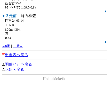
落合玄 55.0
ﾚﾃﾞｨｰﾃｨｱﾗ 1.09.5(0.8)
▲
３走前
能力検査
▼
門別 24.03.14
１６Ｒ
800m
430k
石川
0.53.0
▲
←8番
｜
10番→
出走表へ戻る
開催ﾒﾆｭｰへ戻る
TOPへ戻る
Hokkaidokeiba