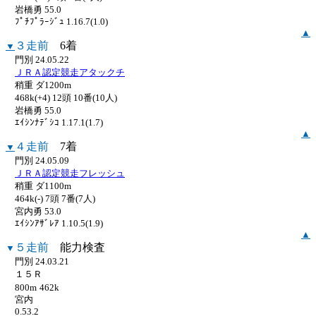
岩橋勇 55.0
ﾌﾟﾁﾌﾟﾗｰｼﾞｭ 1.16.7(1.0)
▲
３走前
6着
▼
門別 24.05.22
ＪＲＡ認定競走アタックチ
稍重 ダ1200m
468k(+4) 12頭 10番(10人)
岩橋勇 55.0
ｴｲｼﾝﾅﾃﾞｼｺ 1.17.1(1.7)
▲
４走前
7着
▼
門別 24.05.09
ＪＲＡ認定競走フレッシュ
稍重 ダ1100m
464k(-) 7頭 7番(7人)
宮内勇 53.0
ｴｲｼﾝｱｻﾞﾚｱ 1.10.5(1.9)
▲
５走前
能力検査
▼
門別 24.03.21
１５Ｒ
800m
462k
宮内
0.53.2