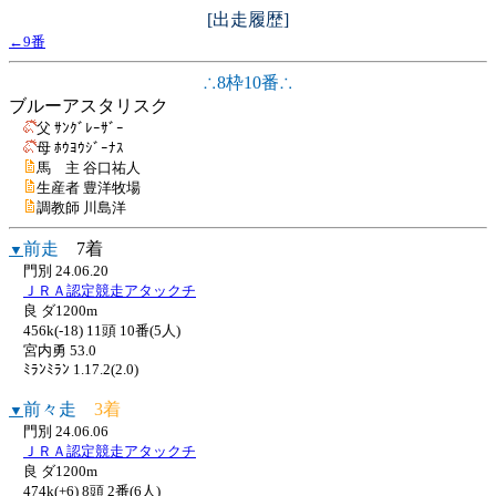
[出走履歴]
←9番
∴8枠10番∴
ブルーアスタリスク
父 ｻﾝｸﾞﾚｰｻﾞｰ
母 ﾎｳﾖｳｼﾞｰﾅｽ
馬 主 谷口祐人
生産者 豊洋牧場
調教師 川島洋
前走
7着
▼
門別 24.06.20
ＪＲＡ認定競走アタックチ
良 ダ1200m
456k(-18) 11頭 10番(5人)
宮内勇 53.0
ﾐﾗﾝﾐﾗﾝ 1.17.2(2.0)
前々走
3着
▼
門別 24.06.06
ＪＲＡ認定競走アタックチ
良 ダ1200m
474k(+6) 8頭 2番(6人)