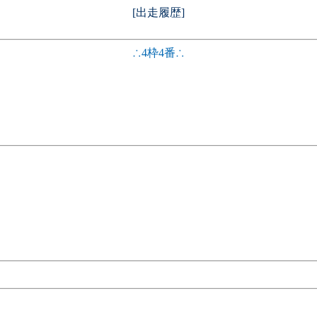
[出走履歴]
∴4枠4番∴