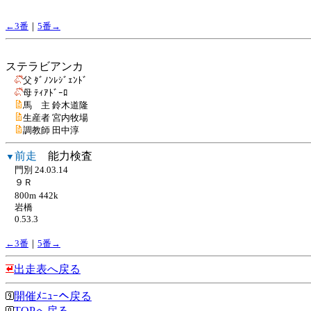
←3番
｜
5番→
ステラビアンカ
父 ﾀﾞﾉﾝﾚｼﾞｪﾝﾄﾞ
母 ﾃｨｱﾄﾞｰﾛ
馬 主 鈴木道隆
生産者 宮内牧場
調教師 田中淳
前走
能力検査
▼
門別 24.03.14
９Ｒ
800m
442k
岩橋
0.53.3
←3番
｜
5番→
出走表へ戻る
開催ﾒﾆｭｰへ戻る
TOPへ戻る