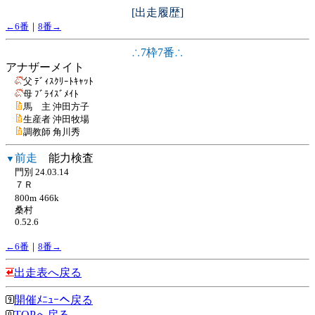
[出走履歴]
←6番
｜
8番→
∴7枠7番∴
アナザーメイト
父 ﾃﾞｨｽｸﾘｰﾄｷｬｯﾄ
母 ﾌﾞﾗｲｽﾞﾒｲﾄ
馬 主 沖田方子
生産者 沖田牧場
調教師 角川秀
前走
能力検査
▼
門別 24.03.14
７Ｒ
800m
466k
桑村
0.52.6
←6番
｜
8番→
出走表へ戻る
開催ﾒﾆｭｰへ戻る
TOPへ戻る