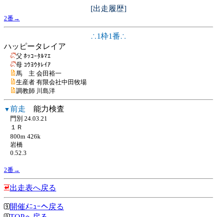
[出走履歴]
2番→
∴1枠1番∴
ハッピータレイア
父 ﾎｯｺｰﾀﾙﾏｴ
母 ｺｳﾖｳﾀﾚｲｱ
馬 主 会田裕一
生産者 有限会社中田牧場
調教師 川島洋
前走
能力検査
▼
門別 24.03.21
１Ｒ
800m
426k
岩橋
0.52.3
2番→
出走表へ戻る
開催ﾒﾆｭｰへ戻る
TOPへ戻る