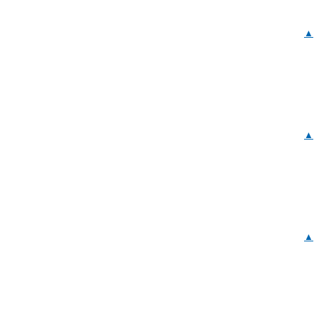
▲
▲
▲