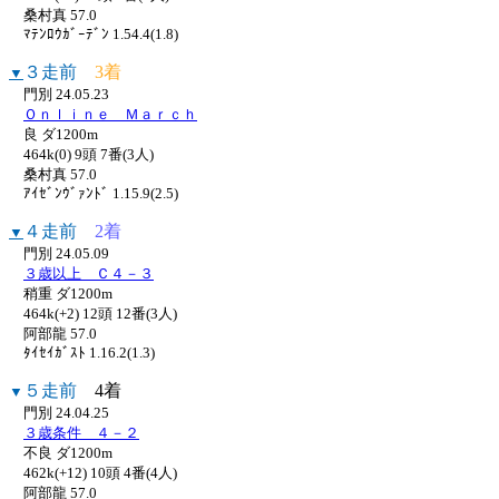
桑村真 57.0
ﾏﾃﾝﾛｳｶﾞｰﾃﾞﾝ 1.54.4(1.8)
３走前
3着
▼
門別 24.05.23
Ｏｎｌｉｎｅ Ｍａｒｃｈ
良 ダ1200m
464k(0) 9頭 7番(3人)
桑村真 57.0
ｱｲｾﾞﾝｳﾞｧﾝﾄﾞ 1.15.9(2.5)
４走前
2着
▼
門別 24.05.09
３歳以上 Ｃ４－３
稍重 ダ1200m
464k(+2) 12頭 12番(3人)
阿部龍 57.0
ﾀｲｾｲｶﾞｽﾄ 1.16.2(1.3)
５走前
4着
▼
門別 24.04.25
３歳条件 ４－２
不良 ダ1200m
462k(+12) 10頭 4番(4人)
阿部龍 57.0