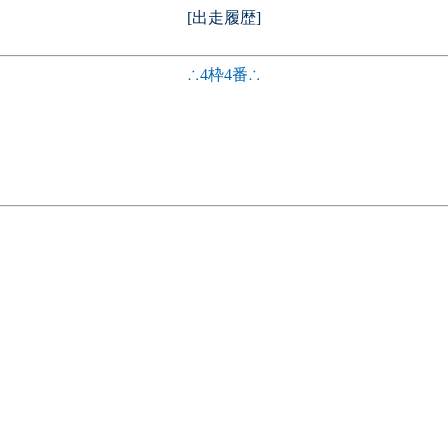
[出走履歴]
∴4枠4番∴