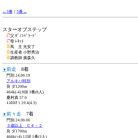
←3番
｜
5番→
スターオブステップ
父 ﾀﾞﾉﾝﾊﾞﾗｰﾄﾞ
母 ﾚﾈｯﾄ
馬 主 光安了
生産者 小野秀治
調教師 廣森久
前走
8着
▼
門別 24.06.19
アルキバ特別
良 ダ1200m
464k(-4) 9頭 3番(8人)
桑村真 57.0
ｴｺﾛﾈｵ 1.19.4(4.3)
前々走
7着
▼
門別 24.06.06
３歳以上 Ｃ４－２
良 ダ1700m
468k(+4) 12頭 1番(3人)