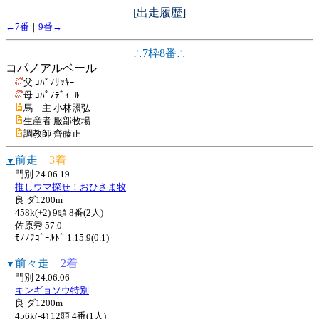
[出走履歴]
←7番
｜
9番→
∴7枠8番∴
コパノアルベール
父 ｺﾊﾟﾉﾘｯｷｰ
母 ｺﾊﾟﾉﾃﾞｨｰﾙ
馬 主 小林照弘
生産者 服部牧場
調教師 齊藤正
前走
3着
▼
門別 24.06.19
推しウマ探せ！おひさま牧
良 ダ1200m
458k(+2) 9頭 8番(2人)
佐原秀 57.0
ﾓﾉﾉﾌｺﾞｰﾙﾄﾞ 1.15.9(0.1)
前々走
2着
▼
門別 24.06.06
キンギョソウ特別
良 ダ1200m
456k(-4) 12頭 4番(1人)