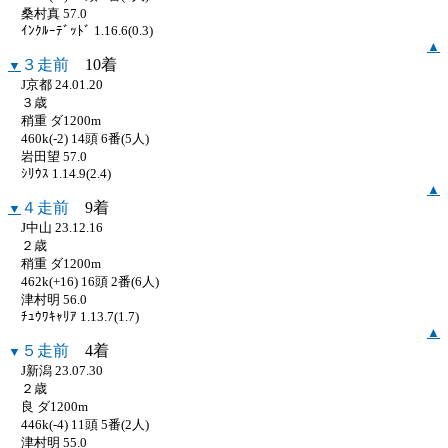
桑村真 57.0
ｲﾝｸﾙｰﾃﾞｯﾄﾞ 1.16.6(0.3)
▲
３走前
10着
▼
J京都 24.01.20
３歳
稍重 ダ1200m
460k(-2) 14頭 6番(5人)
岩田望 57.0
ｼﾘｳｽ 1.14.9(2.4)
▲
４走前
9着
▼
J中山 23.12.16
２歳
稍重 ダ1200m
462k(+16) 16頭 2番(6人)
津村明 56.0
ﾁｭｳﾜｷｬﾘｱ 1.13.7(1.7)
▲
５走前
4着
▼
J新潟 23.07.30
２歳
良 ダ1200m
446k(-4) 11頭 5番(2人)
津村明 55.0