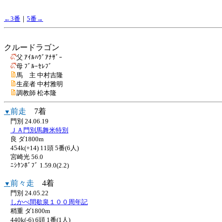
←3番
｜
5番→
クルードラゴン
父 ｱｲﾙﾊｳﾞｱﾅｻﾞｰ
母 ﾌﾞﾙｰｾﾚﾌﾞ
馬 主 中村吉隆
生産者 中村雅明
調教師 松本隆
前走
7着
▼
門別 24.06.19
ＪＡ門別馬舞米特別
良 ダ1800m
454k(+14) 11頭 5番(6人)
宮崎光 56.0
ﾆｼｹﾝﾎﾞﾌﾞ 1.59.0(2.2)
前々走
4着
▼
門別 24.05.22
しかべ間歇泉１００周年記
稍重 ダ1800m
440k(-6) 6頭 1番(1人)