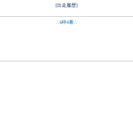
[出走履歴]
∴4枠4番∴