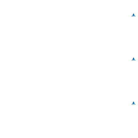
▲
▲
▲