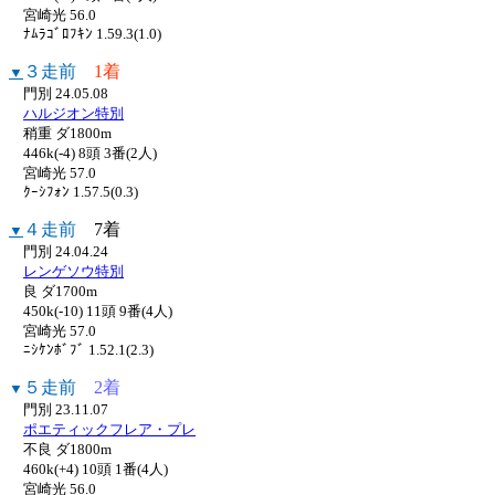
宮崎光 56.0
ﾅﾑﾗｺﾞﾛﾌｷﾝ 1.59.3(1.0)
３走前
1着
▼
門別 24.05.08
ハルジオン特別
稍重 ダ1800m
446k(-4) 8頭 3番(2人)
宮崎光 57.0
ｸｰｼﾌｫﾝ 1.57.5(0.3)
４走前
7着
▼
門別 24.04.24
レンゲソウ特別
良 ダ1700m
450k(-10) 11頭 9番(4人)
宮崎光 57.0
ﾆｼｹﾝﾎﾞﾌﾞ 1.52.1(2.3)
５走前
2着
▼
門別 23.11.07
ポエティックフレア・プレ
不良 ダ1800m
460k(+4) 10頭 1番(4人)
宮崎光 56.0