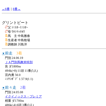
←6番
｜
8番→
グリントビート
父 ｼﾆｽﾀｰﾐﾆｽﾀｰ
母 ﾜﾀｼﾏｯﾃﾙﾜ
馬 主 中島雅春
生産者 中島牧場
調教師 川島洋
前走
3着
▼
門別 24.06.19
ＪＡ門別馬舞米特別
良 ダ1800m
494k(+8) 11頭 11番(5人)
宮内勇 56.0
ﾆｼｹﾝﾎﾞﾌﾞ 1.57.9(1.1)
前々走
2着
▼
門別 24.05.08
イクイノックス・プレミア
稍重 ダ1700m
486k(-4) 6頭 3番(3人)