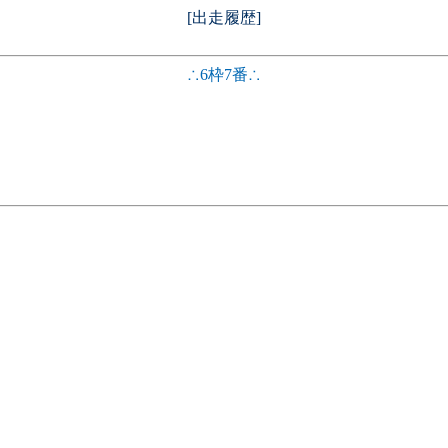
[出走履歴]
∴6枠7番∴