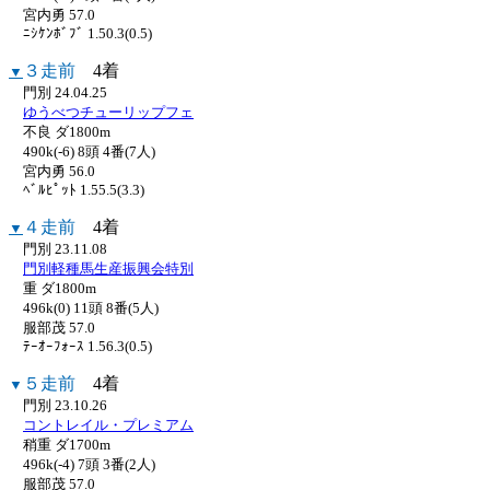
宮内勇 57.0
ﾆｼｹﾝﾎﾞﾌﾞ 1.50.3(0.5)
３走前
4着
▼
門別 24.04.25
ゆうべつチューリップフェ
不良 ダ1800m
490k(-6) 8頭 4番(7人)
宮内勇 56.0
ﾍﾞﾙﾋﾟｯﾄ 1.55.5(3.3)
４走前
4着
▼
門別 23.11.08
門別軽種馬生産振興会特別
重 ダ1800m
496k(0) 11頭 8番(5人)
服部茂 57.0
ﾃｰｵｰﾌｫｰｽ 1.56.3(0.5)
５走前
4着
▼
門別 23.10.26
コントレイル・プレミアム
稍重 ダ1700m
496k(-4) 7頭 3番(2人)
服部茂 57.0