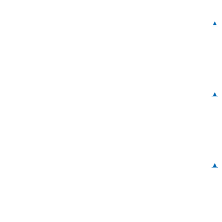
▲
▲
▲