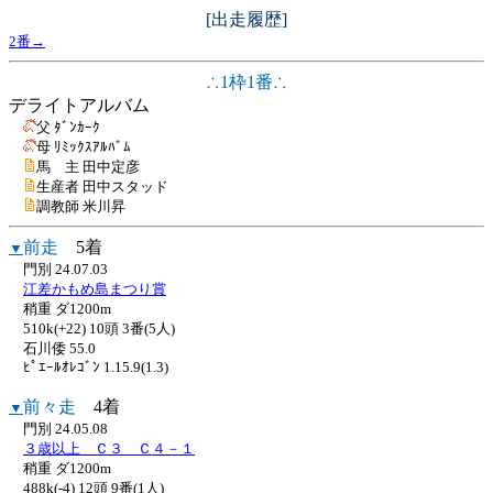
[出走履歴]
2番→
∴1枠1番∴
デライトアルバム
父 ﾀﾞﾝｶｰｸ
母 ﾘﾐｯｸｽｱﾙﾊﾞﾑ
馬 主 田中定彦
生産者 田中スタッド
調教師 米川昇
前走
5着
▼
門別 24.07.03
江差かもめ島まつり賞
稍重 ダ1200m
510k(+22) 10頭 3番(5人)
石川倭 55.0
ﾋﾟｴｰﾙｵﾚｺﾞﾝ 1.15.9(1.3)
前々走
4着
▼
門別 24.05.08
３歳以上 Ｃ３ Ｃ４－１
稍重 ダ1200m
488k(-4) 12頭 9番(1人)