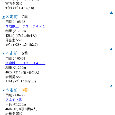
宮内勇 53.0
ﾗｲﾙｱｹｶｲ 1.47.4(2.8)
▲
３走前
7着
▼
門別 24.05.22
３歳以上 Ｃ３ Ｃ４－１
稍重 ダ1700m
458k(-4) 7頭 1番(4人)
落合玄 55.0
ｺﾊﾟﾉｷｬｽﾀｰ 1.54.8(2.0)
▲
４走前
6着
▼
門別 24.05.08
３歳以上 Ｃ３ Ｃ４－１
稍重 ダ1200m
462k(+2) 12頭 7番(6人)
岩橋勇 55.0
ﾌｫﾙｷｬｯﾌﾟ 1.16.8(1.8)
▲
５走前
3着
▼
門別 24.04.25
アネモネ賞
不良 ダ1200m
460k(+6) 8頭 8番(4人)
岩橋勇 55.0