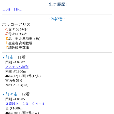
[出走履歴]
←1番
｜
3番→
∴2枠2番∴
ホッコーアリス
父 ﾌﾞﾗｯｸﾀｲﾄﾞ
母 ﾎｯｺｰｻﾗｽﾀｰ
馬 主 北幸商事（株）
生産者 高昭牧場
調教師 千葉津
前走
11着
▼
門別 24.07.02
アスチルベ特別
稍重 ダ1800m
466k(+2) 12頭 1番(12人)
宮内勇 53.0
ﾌｪｯﾃ 2.02.3(3.8)
前々走
12着
▼
門別 24.06.05
３歳以上 Ｃ３ Ｃ４－１
良 ダ1600m
464k(+6) 12頭 6番(8人)