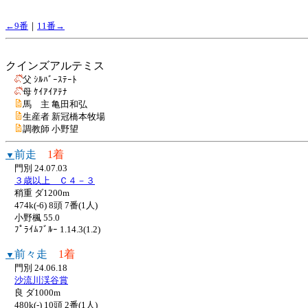
←9番
｜
11番→
クインズアルテミス
父 ｼﾙﾊﾞｰｽﾃｰﾄ
母 ｹｲｱｲｱﾃﾅ
馬 主 亀田和弘
生産者 新冠橋本牧場
調教師 小野望
前走
1着
▼
門別 24.07.03
３歳以上 Ｃ４－３
稍重 ダ1200m
474k(-6) 8頭 7番(1人)
小野楓 55.0
ﾌﾟﾗｲﾑﾌﾞﾙｰ 1.14.3(1.2)
前々走
1着
▼
門別 24.06.18
沙流川渓谷賞
良 ダ1000m
480k(-) 10頭 2番(1人)