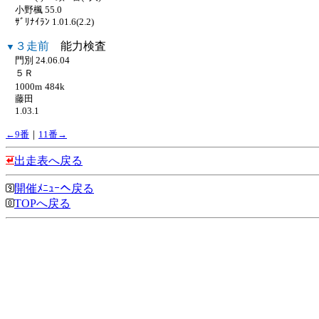
小野楓 55.0
ｻﾞﾘﾅｲﾗﾝ 1.01.6(2.2)
３走前
能力検査
▼
門別 24.06.04
５Ｒ
1000m
484k
藤田
1.03.1
←9番
｜
11番→
出走表へ戻る
開催ﾒﾆｭｰへ戻る
TOPへ戻る