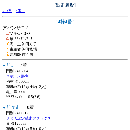
[出走履歴]
←3番
｜
5番→
∴4枠4番∴
アバンサユキ
父 ﾜｰﾙﾄﾞｴｰｽ
母 ﾒﾒｸｻﾞﾘｱｰﾅ
馬 主 沖田方子
生産者 沖田牧場
調教師 佐々国
前走
7着
▼
門別 24.07.04
２歳 未勝利
稍重 ダ1100m
388k(+2) 12頭 4番(12人)
亀井洋 55.0
ﾔﾏﾉﾌｧﾙｺﾝ 1.10.5(2.6)
前々走
10着
▼
門別 24.06.12
ＪＲＡ認定競走アタックチ
良 ダ1200m
386k(+2) 10頭 5番(10人)