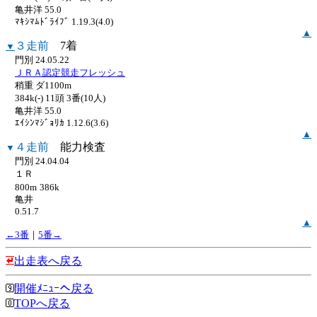
亀井洋 55.0
ﾏｷｼﾏﾑﾄﾞﾗｲﾌﾞ 1.19.3(4.0)
▲
３走前
7着
▼
門別 24.05.22
ＪＲＡ認定競走フレッシュ
稍重 ダ1100m
384k(-) 11頭 3番(10人)
亀井洋 55.0
ｴｲｼﾝﾏｼﾞｮﾘｶ 1.12.6(3.6)
▲
４走前
能力検査
▼
門別 24.04.04
１Ｒ
800m
386k
亀井
0.51.7
▲
←3番
｜
5番→
出走表へ戻る
開催ﾒﾆｭｰへ戻る
TOPへ戻る