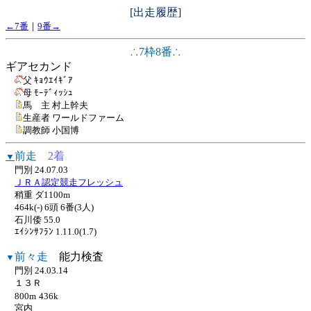
[出走履歴]
←7番
｜
9番→
∴7枠8番∴
ギアセカンド
父 ｷｮｳｴｲｷﾞｱ
母 ﾓｰﾃﾞｨｯｼｭ
馬 主 村上幹夫
生産者 ワールドファーム
調教師 小国博
前走
2着
▼
門別 24.07.03
ＪＲＡ認定競走フレッシュ
稍重 ダ1100m
464k(-) 6頭 6番(3人)
石川倭 55.0
ｴｲｼﾝｻﾌﾗﾝ 1.11.0(1.7)
前々走
能力検査
▼
門別 24.03.14
１３Ｒ
800m
436k
宮内