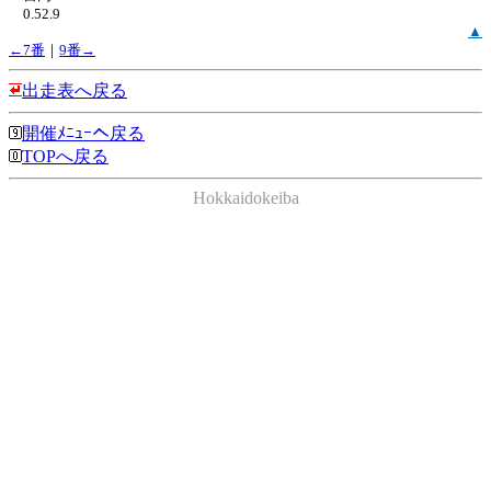
0.52.9
▲
←7番
｜
9番→
出走表へ戻る
開催ﾒﾆｭｰへ戻る
TOPへ戻る
Hokkaidokeiba