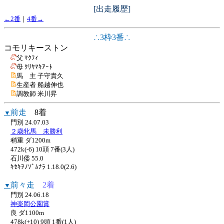
[出走履歴]
←2番
｜
4番→
∴3枠3番∴
コモリキーストン
父 ﾏｸﾌｨ
母 ｸﾘﾔﾏｷｱｰﾄ
馬 主 子守貴久
生産者 船越伸也
調教師 米川昇
前走
8着
▼
門別 24.07.03
２歳牝馬 未勝利
稍重 ダ1200m
472k(-6) 10頭 7番(3人)
石川倭 55.0
ｷｾｷｦﾉｿﾞﾑﾅﾗ 1.18.0(2.6)
前々走
2着
▼
門別 24.06.18
神楽岡公園賞
良 ダ1100m
478k(+10) 9頭 1番(1人)