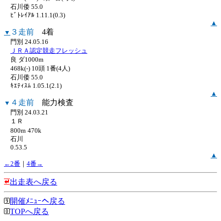
石川倭 55.0
ﾋﾞﾄﾚｲｱﾙ 1.11.1(0.3)
▲
３走前
4着
▼
門別 24.05.16
ＪＲＡ認定競走フレッシュ
良 ダ1000m
468k(-) 10頭 1番(4人)
石川倭 55.0
ｷｴﾃｨｽﾑ 1.05.1(2.1)
▲
４走前
能力検査
▼
門別 24.03.21
１Ｒ
800m
470k
石川
0.53.5
▲
←2番
｜
4番→
出走表へ戻る
開催ﾒﾆｭｰへ戻る
TOPへ戻る