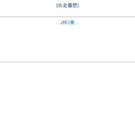
[出走履歴]
∴2枠2番∴