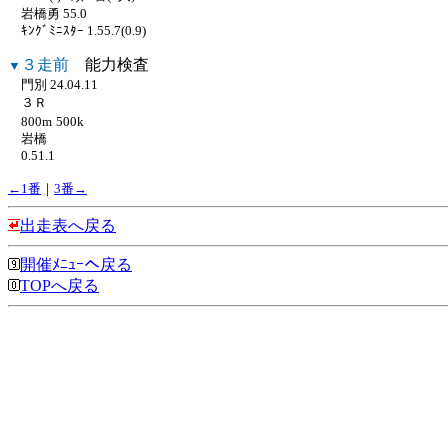
岩橋勇 55.0
ｷﾝｸﾞﾐﾆｽﾀｰ 1.55.7(0.9)
３走前
能力検査
▼
門別 24.04.11
３Ｒ
800m
500k
岩橋
0.51.1
←1番
｜
3番→
出走表へ戻る
開催ﾒﾆｭｰへ戻る
TOPへ戻る