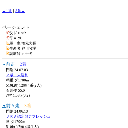
←1番
｜
3番→
ページェント
父 ﾄﾞﾚﾌｫﾝ
母 ﾊｰﾂｷｰ
馬 主 橋元大長
生産者 谷川牧場
調教師 五十冬
前走
2着
▼
門別 24.07.03
２歳 未勝利
稍重 ダ1700m
510k(0) 12頭 4番(2人)
石川倭 55.0
ｱｻﾏ 1.53.7(0.2)
前々走
3着
▼
門別 24.06.13
ＪＲＡ認定競走フレッシュ
良 ダ1700m
510k(-) 7頭 4番(1人)