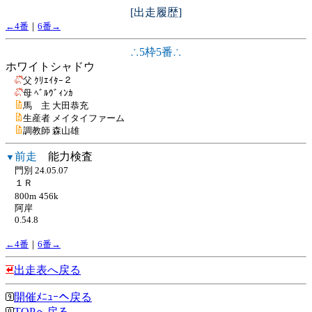
[出走履歴]
←4番
｜
6番→
∴5枠5番∴
ホワイトシャドウ
父 ｸﾘｴｲﾀｰ２
母 ﾍﾞﾙｳﾞｨﾝｶ
馬 主 大田恭充
生産者 メイタイファーム
調教師 森山雄
前走
能力検査
▼
門別 24.05.07
１Ｒ
800m
456k
阿岸
0.54.8
←4番
｜
6番→
出走表へ戻る
開催ﾒﾆｭｰへ戻る
TOPへ戻る