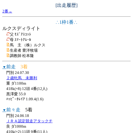
[出走履歴]
2番→
∴1枠1番∴
ルクスディライト
父 ﾓｽﾞｱｽｺｯﾄ
母 ｽﾏｰﾄｱﾑｰﾙ
馬 主 （株）ルクス
生産者 豊洋牧場
調教師 松本隆
前走
3着
▼
門別 24.07.30
２歳牝馬 未勝利
重 ダ1100m
418k(+8) 12頭 4番(12人)
黒澤愛 55.0
ﾊｯﾋﾟｰﾀﾚｲｱ 1.09.4(1.6)
前々走
5着
▼
門別 24.06.18
ＪＲＡ認定競走アタックチ
良 ダ1000m
410k(+2) 11頭 9番(11人)