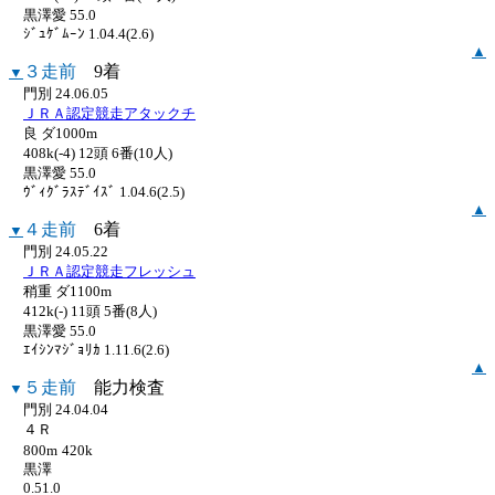
黒澤愛 55.0
ｼﾞｭｹﾞﾑｰﾝ 1.04.4(2.6)
▲
３走前
9着
▼
門別 24.06.05
ＪＲＡ認定競走アタックチ
良 ダ1000m
408k(-4) 12頭 6番(10人)
黒澤愛 55.0
ｳﾞｨｸﾞﾗｽﾃﾞｲｽﾞ 1.04.6(2.5)
▲
４走前
6着
▼
門別 24.05.22
ＪＲＡ認定競走フレッシュ
稍重 ダ1100m
412k(-) 11頭 5番(8人)
黒澤愛 55.0
ｴｲｼﾝﾏｼﾞｮﾘｶ 1.11.6(2.6)
▲
５走前
能力検査
▼
門別 24.04.04
４Ｒ
800m
420k
黒澤
0.51.0