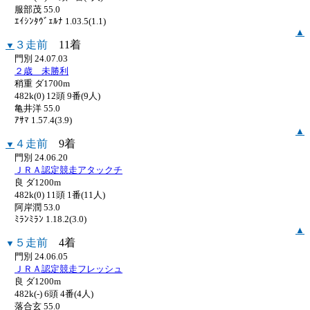
服部茂 55.0
ｴｲｼﾝﾀｳﾞｪﾙﾅ 1.03.5(1.1)
▲
３走前
11着
▼
門別 24.07.03
２歳 未勝利
稍重 ダ1700m
482k(0) 12頭 9番(9人)
亀井洋 55.0
ｱｻﾏ 1.57.4(3.9)
▲
４走前
9着
▼
門別 24.06.20
ＪＲＡ認定競走アタックチ
良 ダ1200m
482k(0) 11頭 1番(11人)
阿岸潤 53.0
ﾐﾗﾝﾐﾗﾝ 1.18.2(3.0)
▲
５走前
4着
▼
門別 24.06.05
ＪＲＡ認定競走フレッシュ
良 ダ1200m
482k(-) 6頭 4番(4人)
落合玄 55.0