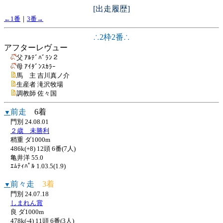
[出走履歴]
←1番
｜
3番→
∴2枠2番∴
アフターレヴュー
父 ｱﾙﾃﾞﾊﾞﾗﾝ２
母 ｱｲﾀﾞﾝｽｶﾗｰ
馬 主 吉川真ノ介
生産者 滝沢牧場
調教師 佐々国
前走
6着
▼
門別 24.08.01
２歳 未勝利
稍重 ダ1000m
486k(+8) 12頭 6番(7人)
亀井洋 55.0
ｴﾑﾃｨﾊﾟﾙ 1.03.5(1.9)
前々走
3着
▼
門別 24.07.18
しまれん賞
良 ダ1000m
478k(-4) 11頭 6番(3人)