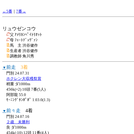
←5番
｜
7番→
リュウゼンコウ
父 ｱﾒﾘｶﾝﾍﾟｲﾄﾘｵｯﾄ
母 ﾌｪｰﾄﾃﾞｭｳﾞｧﾝ
馬 主 渋谷健作
生産者 渋谷健作
調教師 角川秀
前走
3着
▼
門別 24.07.31
ホクレン大収穫祭賞
稍重 ダ1000m
456k(+2) 10頭 7番(5人)
阿部龍 55.0
ﾓｰﾆﾝｸﾞﾀﾝﾎﾟﾎﾟ 1.03.0(1.3)
前々走
4着
▼
門別 24.07.16
２歳 未勝利
良 ダ1000m
454k(-10) 12頭 11番(4人)