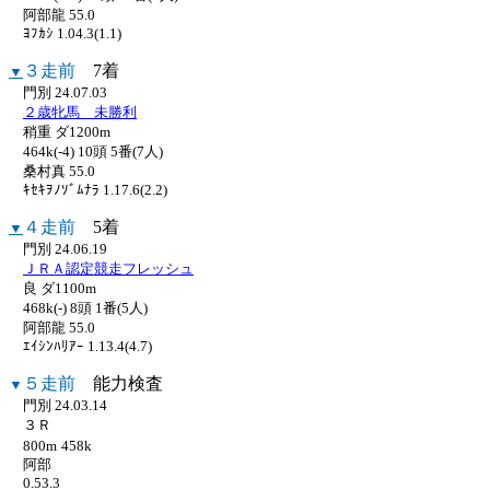
阿部龍 55.0
ﾖﾌｶｼ 1.04.3(1.1)
３走前
7着
▼
門別 24.07.03
２歳牝馬 未勝利
稍重 ダ1200m
464k(-4) 10頭 5番(7人)
桑村真 55.0
ｷｾｷｦﾉｿﾞﾑﾅﾗ 1.17.6(2.2)
４走前
5着
▼
門別 24.06.19
ＪＲＡ認定競走フレッシュ
良 ダ1100m
468k(-) 8頭 1番(5人)
阿部龍 55.0
ｴｲｼﾝﾊﾘｱｰ 1.13.4(4.7)
５走前
能力検査
▼
門別 24.03.14
３Ｒ
800m
458k
阿部
0.53.3