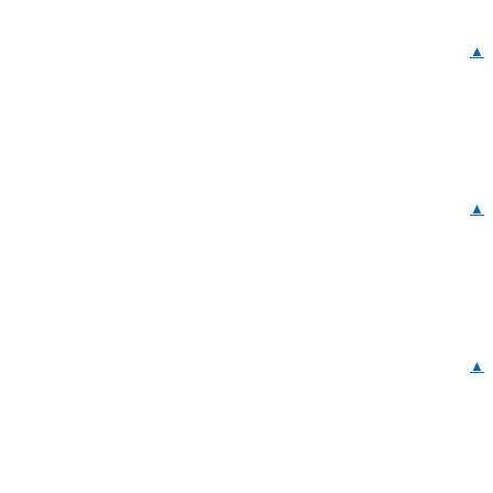
▲
▲
▲