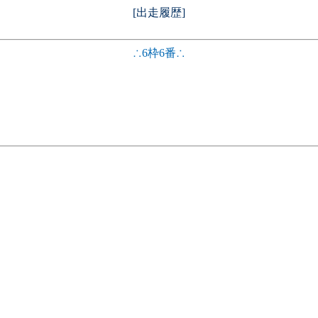
[出走履歴]
∴6枠6番∴