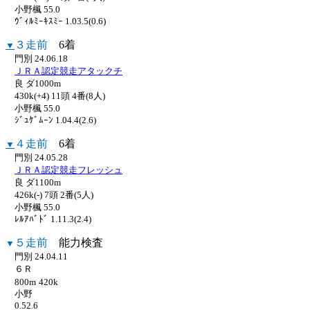
小野楓 55.0
ｳﾞｨﾙﾐｰｷｽﾐｰ 1.03.5(0.6)
３走前
6着
▼
門別 24.06.18
ＪＲＡ認定競走アタックチ
良 ダ1000m
430k(+4) 11頭 4番(8人)
小野楓 55.0
ｼﾞｭｹﾞﾑｰﾝ 1.04.4(2.6)
４走前
6着
▼
門別 24.05.28
ＪＲＡ認定競走フレッシュ
良 ダ1100m
426k(-) 7頭 2番(5人)
小野楓 55.0
ﾚﾙｱﾊﾞﾄﾞ 1.11.3(2.4)
５走前
能力検査
▼
門別 24.04.11
６Ｒ
800m
420k
小野
0.52.6