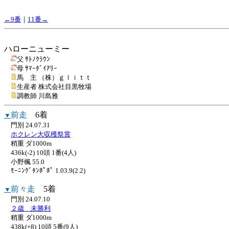
←9番
｜
11番→
ハローニューミー
父 ｻﾄﾉｸﾗｳﾝ
母 ｻﾏｰﾀﾞｲｱﾘｰ
馬 主 （株）ｇｌｉｔｔ
生産者 株式会社目黒牧場
調教師 川島雅
前走
6着
▼
門別 24.07.31
ホクレン大収穫祭賞
稍重 ダ1000m
436k(-2) 10頭 1番(4人)
小野楓 55.0
ﾓｰﾆﾝｸﾞﾀﾝﾎﾟﾎﾟ 1.03.9(2.2)
前々走
5着
▼
門別 24.07.10
２歳 未勝利
稍重 ダ1000m
438k(+8) 10頭 5番(9人)