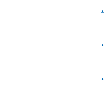
▲
▲
▲