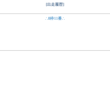
[出走履歴]
∴8枠11番∴