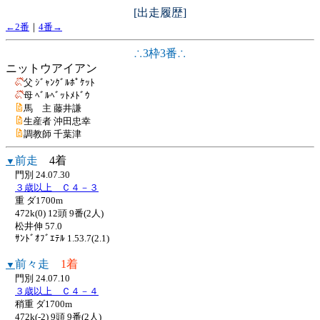
[出走履歴]
←2番
｜
4番→
∴3枠3番∴
ニットウアイアン
父 ｼﾞｬﾝｸﾞﾙﾎﾟｹｯﾄ
母 ﾍﾞﾙﾍﾞｯﾄﾒﾄﾞｳ
馬 主 藤井謙
生産者 沖田忠幸
調教師 千葉津
前走
4着
▼
門別 24.07.30
３歳以上 Ｃ４－３
重 ダ1700m
472k(0) 12頭 9番(2人)
松井伸 57.0
ｻﾝﾄﾞｵﾌﾞｴﾃﾙ 1.53.7(2.1)
前々走
1着
▼
門別 24.07.10
３歳以上 Ｃ４－４
稍重 ダ1700m
472k(-2) 9頭 9番(2人)