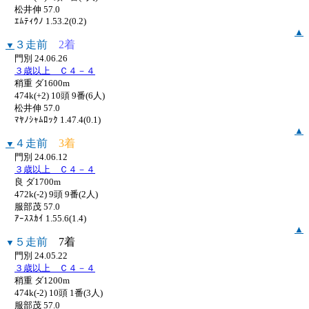
松井伸 57.0
ｴﾑﾃｨｳﾉ 1.53.2(0.2)
▲
３走前
2着
▼
門別 24.06.26
３歳以上 Ｃ４－４
稍重 ダ1600m
474k(+2) 10頭 9番(6人)
松井伸 57.0
ﾏﾔﾉｼｬﾑﾛｯｸ 1.47.4(0.1)
▲
４走前
3着
▼
門別 24.06.12
３歳以上 Ｃ４－４
良 ダ1700m
472k(-2) 9頭 9番(2人)
服部茂 57.0
ｱｰｽｽｶｲ 1.55.6(1.4)
▲
５走前
7着
▼
門別 24.05.22
３歳以上 Ｃ４－４
稍重 ダ1200m
474k(-2) 10頭 1番(3人)
服部茂 57.0