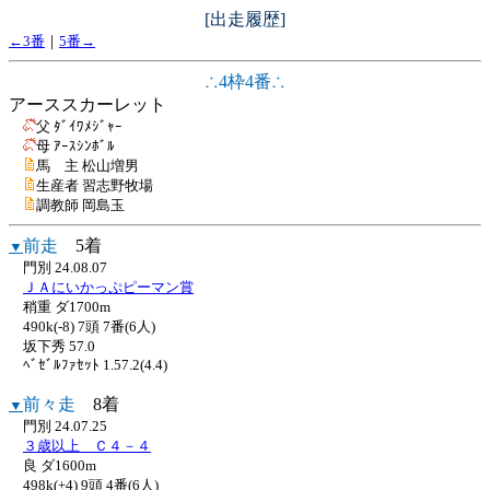
[出走履歴]
←3番
｜
5番→
∴4枠4番∴
アーススカーレット
父 ﾀﾞｲﾜﾒｼﾞｬｰ
母 ｱｰｽｼﾝﾎﾞﾙ
馬 主 松山増男
生産者 習志野牧場
調教師 岡島玉
前走
5着
▼
門別 24.08.07
ＪＡにいかっぷピーマン賞
稍重 ダ1700m
490k(-8) 7頭 7番(6人)
坂下秀 57.0
ﾍﾞｾﾞﾙﾌｧｾｯﾄ 1.57.2(4.4)
前々走
8着
▼
門別 24.07.25
３歳以上 Ｃ４－４
良 ダ1600m
498k(+4) 9頭 4番(6人)