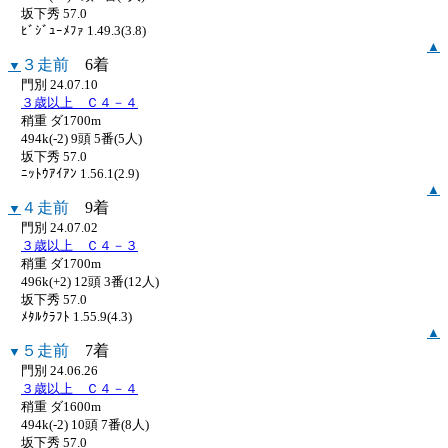
坂下秀 57.0
ﾋﾞｼﾞｭｰﾒﾌｧ 1.49.3(3.8)
▲
３走前
6着
▼
門別 24.07.10
３歳以上 Ｃ４－４
稍重 ダ1700m
494k(-2) 9頭 5番(5人)
坂下秀 57.0
ﾆｯﾄｳｱｲｱﾝ 1.56.1(2.9)
▲
４走前
9着
▼
門別 24.07.02
３歳以上 Ｃ４－３
稍重 ダ1700m
496k(+2) 12頭 3番(12人)
坂下秀 57.0
ﾒﾀﾙｸﾗﾌﾄ 1.55.9(4.3)
▲
５走前
7着
▼
門別 24.06.26
３歳以上 Ｃ４－４
稍重 ダ1600m
494k(-2) 10頭 7番(8人)
坂下秀 57.0