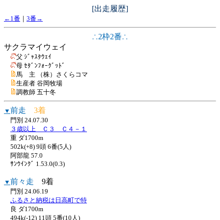
[出走履歴]
←1番
｜
3番→
∴2枠2番∴
サクラマイウェイ
父 ｼﾞｬｽﾀｳｪｲ
母 ｾﾀﾞﾝﾌｫｰｸﾞｯﾄﾞ
馬 主 （株）さくらコマ
生産者 谷岡牧場
調教師 五十冬
前走
3着
▼
門別 24.07.30
３歳以上 Ｃ３ Ｃ４－１
重 ダ1700m
502k(+8) 9頭 6番(5人)
阿部龍 57.0
ｻﾝｳｲﾝｸﾞ 1.53.0(0.3)
前々走
9着
▼
門別 24.06.19
ふるさと納税は日高町で特
良 ダ1700m
494k(-12) 11頭 5番(10人)