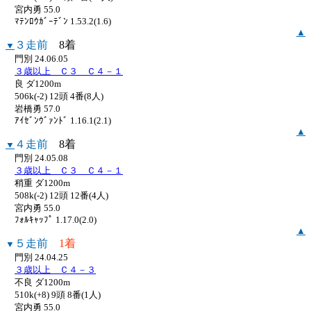
宮内勇 55.0
ﾏﾃﾝﾛｳｶﾞｰﾃﾞﾝ 1.53.2(1.6)
▲
３走前
8着
▼
門別 24.06.05
３歳以上 Ｃ３ Ｃ４－１
良 ダ1200m
506k(-2) 12頭 4番(8人)
岩橋勇 57.0
ｱｲｾﾞﾝｳﾞｧﾝﾄﾞ 1.16.1(2.1)
▲
４走前
8着
▼
門別 24.05.08
３歳以上 Ｃ３ Ｃ４－１
稍重 ダ1200m
508k(-2) 12頭 12番(4人)
宮内勇 55.0
ﾌｫﾙｷｬｯﾌﾟ 1.17.0(2.0)
▲
５走前
1着
▼
門別 24.04.25
３歳以上 Ｃ４－３
不良 ダ1200m
510k(+8) 9頭 8番(1人)
宮内勇 55.0