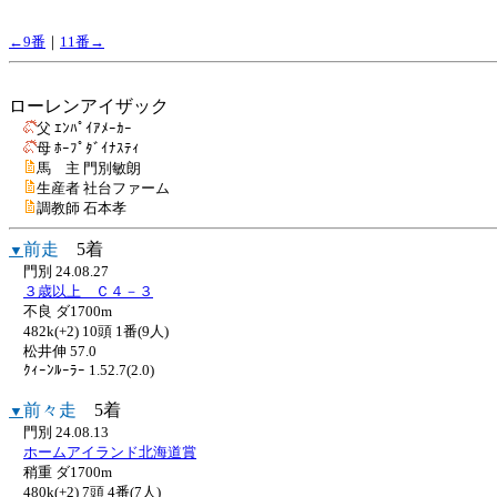
←9番
｜
11番→
ローレンアイザック
父 ｴﾝﾊﾟｲｱﾒｰｶｰ
母 ﾎｰﾌﾟﾀﾞｲﾅｽﾃｨ
馬 主 門別敏朗
生産者 社台ファーム
調教師 石本孝
前走
5着
▼
門別 24.08.27
３歳以上 Ｃ４－３
不良 ダ1700m
482k(+2) 10頭 1番(9人)
松井伸 57.0
ｸｨｰﾝﾙｰﾗｰ 1.52.7(2.0)
前々走
5着
▼
門別 24.08.13
ホームアイランド北海道賞
稍重 ダ1700m
480k(+2) 7頭 4番(7人)