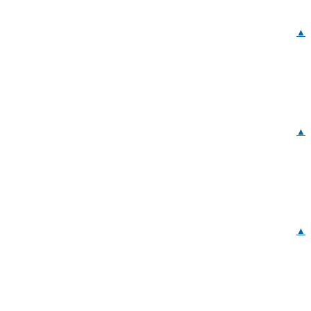
▲
▲
▲