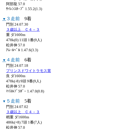
阿部龍 57.0
ｻｲﾚﾝｽﾎｰﾌﾟ 1.55.2(1.3)
３走前
9着
▼
門別 24.07.30
３歳以上 Ｃ４－３
重 ダ1600m
478k(0) 11頭 1番(9人)
松井伸 57.0
ｱﾑｰﾙﾍﾞﾙ 1.47.6(3.3)
４走前
6着
▼
門別 24.07.18
プリンスドワイトラモス賞
良 ダ1600m
478k(-8) 9頭 9番(9人)
松井伸 57.0
ﾏｲﾈﾙﾌﾞﾗﾎﾞｰ 1.47.0(0.8)
５走前
5着
▼
門別 24.07.02
３歳以上 Ｃ４－３
稍重 ダ1600m
486k(+8) 7頭 1番(7人)
松井伸 57.0