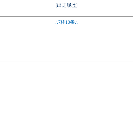
[出走履歴]
∴7枠10番∴