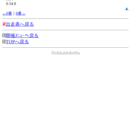
0.54.9
▲
←6番
｜
8番→
出走表へ戻る
開催ﾒﾆｭｰへ戻る
TOPへ戻る
Hokkaidokeiba