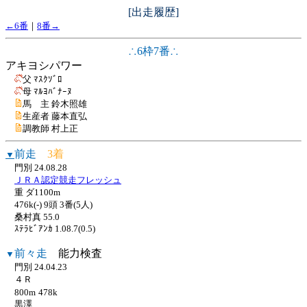
[出走履歴]
←6番
｜
8番→
∴6枠7番∴
アキヨシパワー
父 ﾏｽｸｿﾞﾛ
母 ﾏﾙﾖﾊﾞﾅｰﾇ
馬 主 鈴木照雄
生産者 藤本直弘
調教師 村上正
前走
3着
▼
門別 24.08.28
ＪＲＡ認定競走フレッシュ
重 ダ1100m
476k(-) 9頭 3番(5人)
桑村真 55.0
ｽﾃﾗﾋﾞｱﾝｶ 1.08.7(0.5)
前々走
能力検査
▼
門別 24.04.23
４Ｒ
800m
478k
黒澤