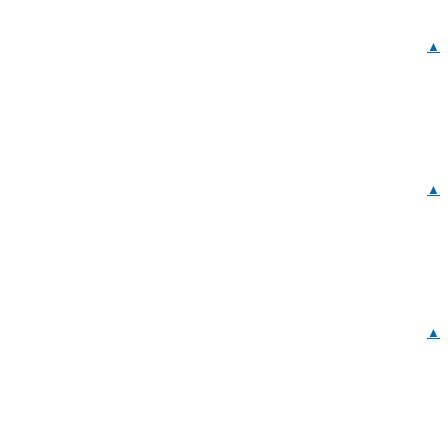
▲
▲
▲