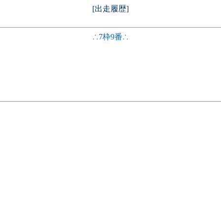
[出走履歴]
∴7枠9番∴