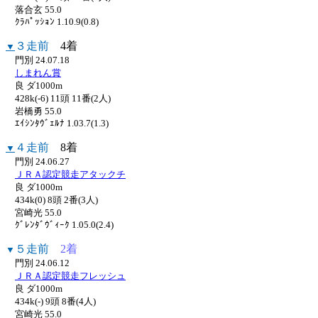
落合玄 55.0
ｸﾗﾊﾟｯｼｮﾝ 1.10.9(0.8)
３走前
4着
▼
門別 24.07.18
しまれん賞
良 ダ1000m
428k(-6) 11頭 11番(2人)
岩橋勇 55.0
ｴｲｼﾝﾀｳﾞｪﾙﾅ 1.03.7(1.3)
４走前
8着
▼
門別 24.06.27
ＪＲＡ認定競走アタックチ
良 ダ1000m
434k(0) 8頭 2番(3人)
宮崎光 55.0
ｸﾞﾚﾝﾀﾞｳﾞｨｰｸ 1.05.0(2.4)
５走前
2着
▼
門別 24.06.12
ＪＲＡ認定競走フレッシュ
良 ダ1000m
434k(-) 9頭 8番(4人)
宮崎光 55.0