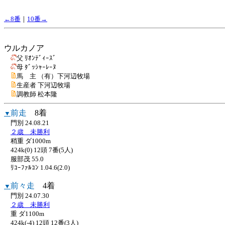
←8番
｜
10番→
ウルカノア
父 ﾘｵﾝﾃﾞｨｰｽﾞ
母 ﾀﾞｯｼｬｰﾚｰﾇ
馬 主 （有）下河辺牧場
生産者 下河辺牧場
調教師 松本隆
前走
8着
▼
門別 24.08.21
２歳 未勝利
稍重 ダ1000m
424k(0) 12頭 7番(5人)
服部茂 55.0
ﾘｺｰﾌｧﾙｺﾝ 1.04.6(2.0)
前々走
4着
▼
門別 24.07.30
２歳 未勝利
重 ダ1100m
424k(-4) 12頭 12番(3人)