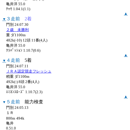
亀井洋 55.0
ﾁｬﾓ 1.04.1(1.1)
▲
３走前
2着
▼
門別 24.07.30
２歳 未勝利
重 ダ1100m
482k(-10) 12頭 11番(4人)
亀井洋 55.0
ｸﾗﾊﾟｯｼｮﾝ 1.10.7(0.6)
▲
４走前
5着
▼
門別 24.07.11
ＪＲＡ認定競走フレッシュ
稍重 ダ1100m
492k(-) 8頭 2番(4人)
亀井洋 55.0
ｴﾐﾈﾝｽﾛｰｽﾞ 1.10.7(2.3)
▲
５走前
能力検査
▼
門別 24.05.13
１Ｒ
800m
494k
亀井
0.51.0