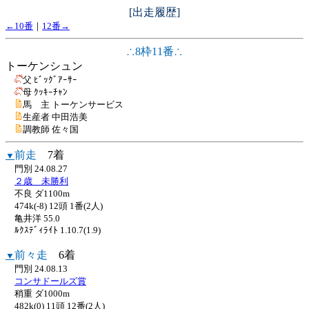
[出走履歴]
←10番
｜
12番→
∴8枠11番∴
トーケンシュン
父 ﾋﾞｯｸﾞｱｰｻｰ
母 ｸｯｷｰﾁｬﾝ
馬 主 トーケンサービス
生産者 中田浩美
調教師 佐々国
前走
7着
▼
門別 24.08.27
２歳 未勝利
不良 ダ1100m
474k(-8) 12頭 1番(2人)
亀井洋 55.0
ﾙｸｽﾃﾞｨﾗｲﾄ 1.10.7(1.9)
前々走
6着
▼
門別 24.08.13
コンサドールズ賞
稍重 ダ1000m
482k(0) 11頭 12番(2人)