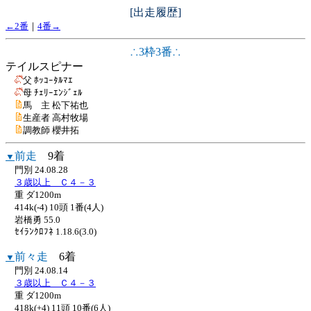
[出走履歴]
←2番
｜
4番→
∴3枠3番∴
テイルスピナー
父 ﾎｯｺｰﾀﾙﾏｴ
母 ﾁｪﾘｰｴﾝｼﾞｪﾙ
馬 主 松下祐也
生産者 高村牧場
調教師 櫻井拓
前走
9着
▼
門別 24.08.28
３歳以上 Ｃ４－３
重 ダ1200m
414k(-4) 10頭 1番(4人)
岩橋勇 55.0
ｾｲﾗﾝｸﾛﾌﾈ 1.18.6(3.0)
前々走
6着
▼
門別 24.08.14
３歳以上 Ｃ４－３
重 ダ1200m
418k(+4) 11頭 10番(6人)