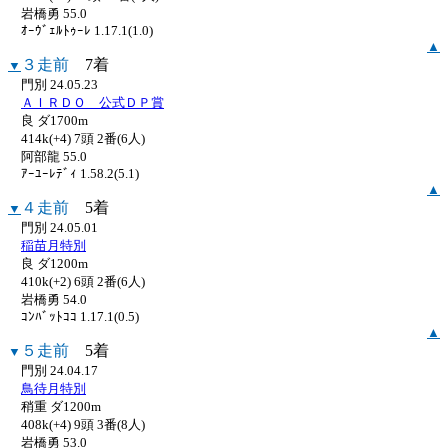
岩橋勇 55.0
ｵｰｳﾞｪﾙﾄｩｰﾚ 1.17.1(1.0)
▲
３走前
7着
▼
門別 24.05.23
ＡＩＲＤＯ 公式ＤＰ賞
良 ダ1700m
414k(+4) 7頭 2番(6人)
阿部龍 55.0
ｱｰﾕｰﾚﾃﾞｨ 1.58.2(5.1)
▲
４走前
5着
▼
門別 24.05.01
稲苗月特別
良 ダ1200m
410k(+2) 6頭 2番(6人)
岩橋勇 54.0
ｺﾝﾊﾞｯﾄｺｺ 1.17.1(0.5)
▲
５走前
5着
▼
門別 24.04.17
鳥待月特別
稍重 ダ1200m
408k(+4) 9頭 3番(8人)
岩橋勇 53.0