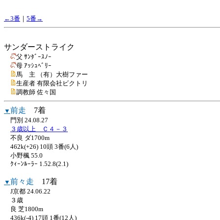
←3番
｜
5番→
サンダーストライク
父 ｻﾝﾀﾞｰｽﾉｰ
母 ｱｯｼｭﾍﾞﾘｰ
馬 主 （有）大樹ファー
生産者 有限会社ビクトリ
調教師 佐々国
前走
7着
▼
門別 24.08.27
３歳以上 Ｃ４－３
不良 ダ1700m
462k(+26) 10頭 3番(6人)
小野楓 55.0
ｸｨｰﾝﾙｰﾗｰ 1.52.8(2.1)
前々走
17着
▼
J京都 24.06.22
３歳
良 芝1800m
436k(-4) 17頭 1番(12人)