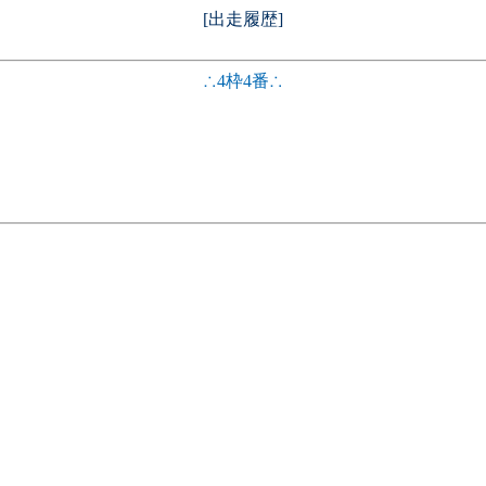
[出走履歴]
∴4枠4番∴