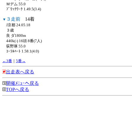
Ｍデム 55.0
ﾌﾞﾘｯｸﾜｰｸ 1.49.5(3.4)
３走前
14着
▼
J京都 24.05.18
３歳
良 ダ1800m
440k(-) 16頭 8番(7人)
荻野琢 55.0
ｺｰﾗﾙﾊｰﾄ 1.58.1(4.0)
←3番
｜
5番→
出走表へ戻る
開催ﾒﾆｭｰへ戻る
TOPへ戻る