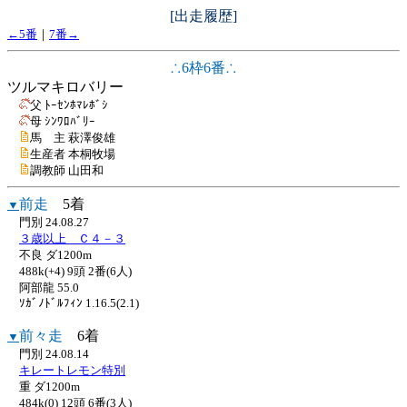
[出走履歴]
←5番
｜
7番→
∴6枠6番∴
ツルマキロバリー
父 ﾄｰｾﾝﾎﾏﾚﾎﾞｼ
母 ｼﾝﾜﾛﾊﾞﾘｰ
馬 主 萩澤俊雄
生産者 本桐牧場
調教師 山田和
前走
5着
▼
門別 24.08.27
３歳以上 Ｃ４－３
不良 ダ1200m
488k(+4) 9頭 2番(6人)
阿部龍 55.0
ｿｶﾞﾉﾄﾞﾙﾌｨﾝ 1.16.5(2.1)
前々走
6着
▼
門別 24.08.14
キレートレモン特別
重 ダ1200m
484k(0) 12頭 6番(3人)