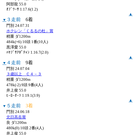
阿部龍 55.0
ｵﾌﾞﾂｰｻ 1.17.6(1.2)
▲
３走前
6着
▼
門別 24.07.31
ホクレン「くるるの杜」賞
稍重 ダ1200m
484k(+6) 10頭 1番(10人)
黒澤愛 55.0
ﾊﾔﾌﾞｻｱﾎﾟﾁｬﾝ 1.16.7(2.0)
▲
４走前
9着
▼
門別 24.07.04
３歳以上 Ｃ４－３
稍重 ダ1200m
478k(-2) 9頭 9番(4人)
井上俊 55.0
ﾋｰﾛｰｵｰｿ 1.19.1(3.9)
▲
５走前
3着
▼
門別 24.06.18
北日高岳賞
良 ダ1200m
480k(0) 10頭 2番(4人)
井上俊 55.0