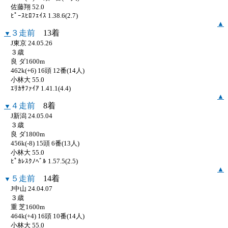
佐藤翔 52.0
ﾋﾟｰｽﾋﾛﾌｪｲｽ 1.38.6(2.7)
▲
３走前
13着
▼
J東京 24.05.26
３歳
良 ダ1600m
462k(+6) 16頭 12番(14人)
小林大 55.0
ｴﾘｶｻﾌｧｲｱ 1.41.1(4.4)
▲
４走前
8着
▼
J新潟 24.05.04
３歳
良 ダ1800m
456k(-8) 15頭 6番(13人)
小林大 55.0
ﾋﾟｶﾚｽｸﾉﾍﾞﾙ 1.57.5(2.5)
▲
５走前
14着
▼
J中山 24.04.07
３歳
重 芝1600m
464k(+4) 16頭 10番(14人)
小林大 55.0