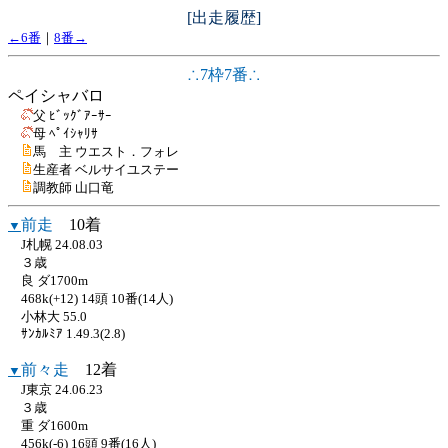
[出走履歴]
←6番
｜
8番→
∴7枠7番∴
ペイシャバロ
父 ﾋﾞｯｸﾞｱｰｻｰ
母 ﾍﾟｲｼｬﾘｻ
馬 主 ウエスト．フォレ
生産者 ベルサイユステー
調教師 山口竜
前走
10着
▼
J札幌 24.08.03
３歳
良 ダ1700m
468k(+12) 14頭 10番(14人)
小林大 55.0
ｻﾝｶﾙﾐｱ 1.49.3(2.8)
前々走
12着
▼
J東京 24.06.23
３歳
重 ダ1600m
456k(-6) 16頭 9番(16人)