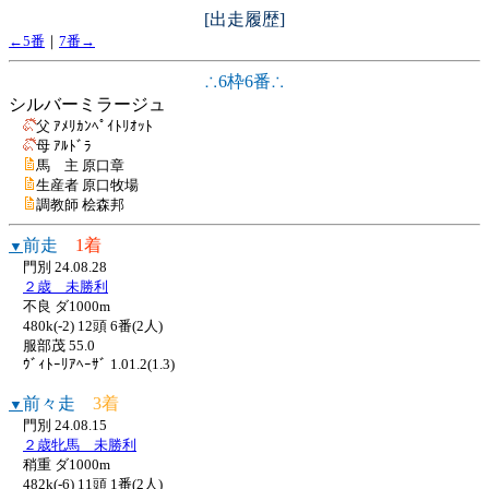
[出走履歴]
←5番
｜
7番→
∴6枠6番∴
シルバーミラージュ
父 ｱﾒﾘｶﾝﾍﾟｲﾄﾘｵｯﾄ
母 ｱﾙﾄﾞﾗ
馬 主 原口章
生産者 原口牧場
調教師 桧森邦
前走
1着
▼
門別 24.08.28
２歳 未勝利
不良 ダ1000m
480k(-2) 12頭 6番(2人)
服部茂 55.0
ｳﾞｨﾄｰﾘｱﾍｰｻﾞ 1.01.2(1.3)
前々走
3着
▼
門別 24.08.15
２歳牝馬 未勝利
稍重 ダ1000m
482k(-6) 11頭 1番(2人)