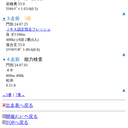
岩橋勇 55.0
ﾘﾄﾙﾚﾃﾞｨ 1.03.0(0.5)
▲
３走前
3着
▼
門別 24.07.25
ＪＲＡ認定競走フレッシュ
良 ダ1100m
488k(-) 8頭 2番(4人)
落合玄 55.0
ｽﾏｲﾙﾏﾝﾎﾞ 1.09.6(0.8)
▲
４走前
能力検査
▼
門別 24.07.01
４Ｒ
800m
498k
松井
0.51.8
▲
←5番
｜
7番→
出走表へ戻る
開催ﾒﾆｭｰへ戻る
TOPへ戻る