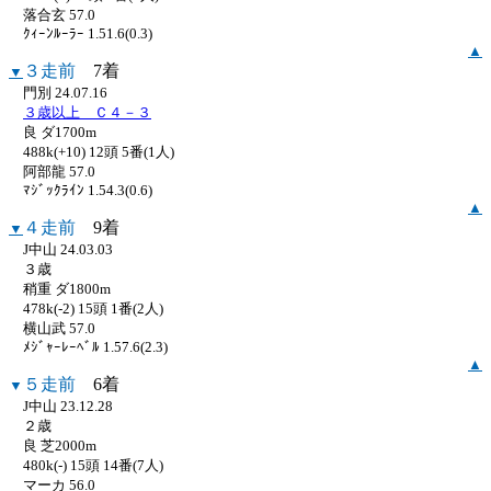
落合玄 57.0
ｸｨｰﾝﾙｰﾗｰ 1.51.6(0.3)
▲
３走前
7着
▼
門別 24.07.16
３歳以上 Ｃ４－３
良 ダ1700m
488k(+10) 12頭 5番(1人)
阿部龍 57.0
ﾏｼﾞｯｸﾗｲﾝ 1.54.3(0.6)
▲
４走前
9着
▼
J中山 24.03.03
３歳
稍重 ダ1800m
478k(-2) 15頭 1番(2人)
横山武 57.0
ﾒｼﾞｬｰﾚｰﾍﾞﾙ 1.57.6(2.3)
▲
５走前
6着
▼
J中山 23.12.28
２歳
良 芝2000m
480k(-) 15頭 14番(7人)
マーカ 56.0