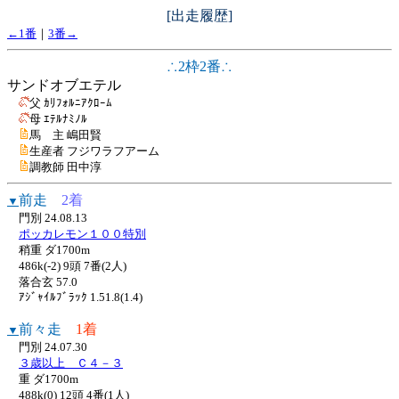
[出走履歴]
←1番
｜
3番→
∴2枠2番∴
サンドオブエテル
父 ｶﾘﾌｫﾙﾆｱｸﾛｰﾑ
母 ｴﾃﾙﾅﾐﾉﾙ
馬 主 嶋田賢
生産者 フジワラフアーム
調教師 田中淳
前走
2着
▼
門別 24.08.13
ポッカレモン１００特別
稍重 ダ1700m
486k(-2) 9頭 7番(2人)
落合玄 57.0
ｱｼﾞｬｲﾙﾌﾞﾗｯｸ 1.51.8(1.4)
前々走
1着
▼
門別 24.07.30
３歳以上 Ｃ４－３
重 ダ1700m
488k(0) 12頭 4番(1人)