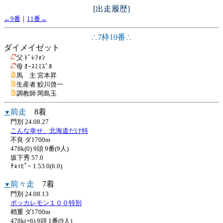
[出走履歴]
←9番
｜
11番→
∴7枠10番∴
ダイメイゼット
父 ﾄﾞﾚﾌｫﾝ
母 ｵｰｽﾐﾐｽﾞﾎ
馬 主 宮本昇
生産者 鮫川啓一
調教師 岡島玉
前走
8着
▼
門別 24.08.27
こんな幸せ、北海道だけ特
不良 ダ1700m
478k(0) 9頭 9番(9人)
坂下秀 57.0
ﾁｮｯﾋﾟｰ 1.53.0(6.0)
前々走
7着
▼
門別 24.08.13
ポッカレモン１００特別
稍重 ダ1700m
478k(+6) 9頭 1番(9人)