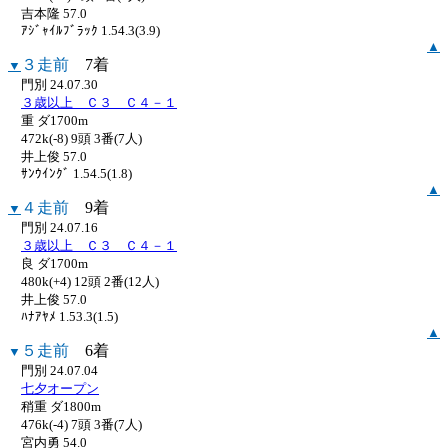
吉本隆 57.0
ｱｼﾞｬｲﾙﾌﾞﾗｯｸ 1.54.3(3.9)
▲
３走前
7着
▼
門別 24.07.30
３歳以上 Ｃ３ Ｃ４－１
重 ダ1700m
472k(-8) 9頭 3番(7人)
井上俊 57.0
ｻﾝｳｲﾝｸﾞ 1.54.5(1.8)
▲
４走前
9着
▼
門別 24.07.16
３歳以上 Ｃ３ Ｃ４－１
良 ダ1700m
480k(+4) 12頭 2番(12人)
井上俊 57.0
ﾊﾅｱﾔﾒ 1.53.3(1.5)
▲
５走前
6着
▼
門別 24.07.04
七夕オープン
稍重 ダ1800m
476k(-4) 7頭 3番(7人)
宮内勇 54.0