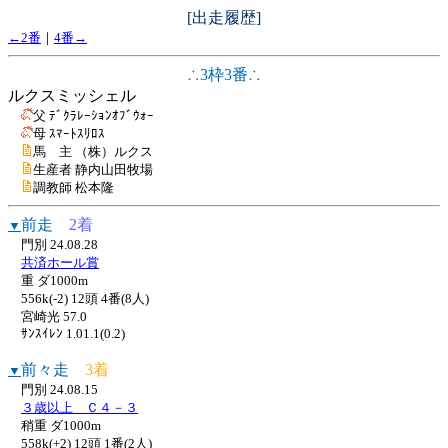
[出走履歴]
←2番
｜
4番→
∴3枠3番∴
ルクスミッシェル
父 ﾃﾞｸﾗﾚｰｼｮﾝｵﾌﾞｳｫｰ
母 ｽﾏｰﾄｽﾘﾛｽ
馬 主 （株）ルクス
生産者 静内山田牧場
調教師 松本隆
前走
2着
▼
門別 24.08.28
共済ホール賞
重 ダ1000m
556k(-2) 12頭 4番(8人)
宮崎光 57.0
ｻﾝｽｲﾚﾝ 1.01.1(0.2)
前々走
3着
▼
門別 24.08.15
３歳以上 Ｃ４－３
稍重 ダ1000m
558k(+2) 12頭 1番(2人)