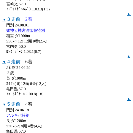
宮崎光 57.0
ﾏﾄﾞﾓｱｾﾞﾙﾊﾎﾟﾝ 1.03.3(1.5)
▲
３走前
2着
▼
門別 24.08.01
姥神大神宮渡御祭特別
稍重 ダ1000m
556k(+12) 12頭 9番(2人)
宮内勇 56.0
ﾛﾝｸﾞﾋﾞｰﾁ 1.03.1(0.7)
▲
４走前
6着
▼
J函館 24.06.29
３歳
良 ダ1000m
544k(-6) 12頭 6番(12人)
亀田温 57.0
ﾌｫｰﾄﾎﾞﾔｰﾙ 1.00.8(1.8)
▲
５走前
4着
▼
門別 24.06.19
アルキバ特別
良 ダ1200m
550k(-2) 9頭 4番(4人)
亀田温 57.0