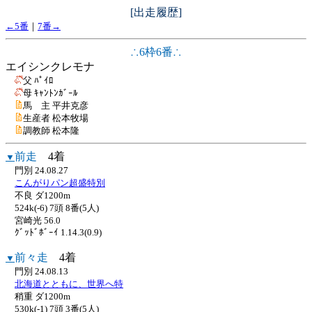
[出走履歴]
←5番
｜
7番→
∴6枠6番∴
エイシンクレモナ
父 ﾊﾟｲﾛ
母 ｷｬﾝﾄﾝｶﾞｰﾙ
馬 主 平井克彦
生産者 松本牧場
調教師 松本隆
前走
4着
▼
門別 24.08.27
こんがりパン超盛特別
不良 ダ1200m
524k(-6) 7頭 8番(5人)
宮崎光 56.0
ｸﾞｯﾄﾞﾎﾞｰｲ 1.14.3(0.9)
前々走
4着
▼
門別 24.08.13
北海道とともに、世界へ特
稍重 ダ1200m
530k(-1) 7頭 3番(5人)