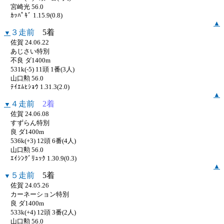
宮崎光 56.0
ｶｯﾊﾟｷﾞ 1.15.9(0.8)
▲
３走前
5着
▼
佐賀 24.06.22
あじさい特別
不良 ダ1400m
531k(-5) 11頭 1番(3人)
山口勲 56.0
ﾃｲｴﾑﾋｼｮｳ 1.31.3(2.0)
▲
４走前
2着
▼
佐賀 24.06.08
すずらん特別
良 ダ1400m
536k(+3) 12頭 6番(4人)
山口勲 56.0
ｴｲｼﾝｸﾞﾘｭｯｸ 1.30.9(0.3)
▲
５走前
5着
▼
佐賀 24.05.26
カーネーション特別
良 ダ1400m
533k(+4) 12頭 3番(2人)
山口勲 56.0