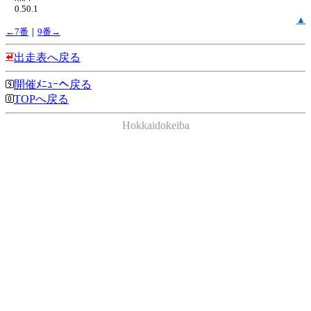
0.50.1
▲
←7番
｜
9番→
出走表へ戻る
開催ﾒﾆｭｰへ戻る
TOPへ戻る
Hokkaidokeiba