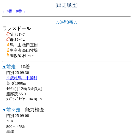
[出走履歴]
←7番
｜
9番→
∴8枠8番∴
ラプスドール
父 ﾌﾘｵｰｿ
母 ﾙｼｰﾆｭ
馬 主 徳田直樹
生産者 高山牧場
調教師 村上正
前走
10着
▼
門別 25.09.30
２歳牝馬 未勝利
良 ダ1000m
466k(-) 12頭 3番(3人)
服部茂 55.0
ﾗﾌﾞﾗﾌﾞｾｲﾅ 1.04.8(1.5)
前々走
能力検査
▼
門別 25.09.08
１Ｒ
800m
458k
黒澤