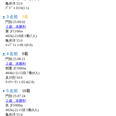
亀井洋 55.0
ﾊﾟﾄﾞ 1.03.6(1.1)
３走前
3着
▼
門別 25.09.02
２歳 未勝利
重 ダ1100m
482k(-2) 8頭 3番(7人)
亀井洋 55.0
ﾋｭﾌﾟｼｭ 1.09.1(0.8)
４走前
9着
▼
門別 25.08.21
２歳 未勝利
稍重 ダ1000m
484k(+2) 12頭 7番(9人)
及川烈 54.0
ﾘｯｸｼｰﾘﾝ 1.05.4(2.8)
５走前
10着
▼
門別 25.07.24
２歳 未勝利
良 ダ1000m
482k(-2) 11頭 5番(8人)
亀井洋 55.0