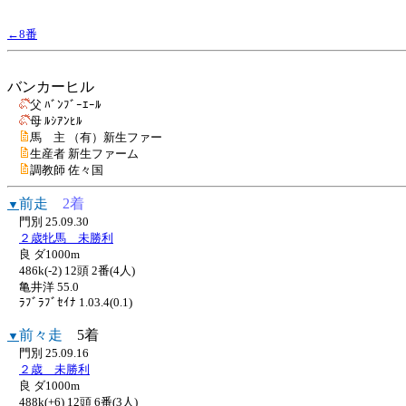
←8番
バンカーヒル
父 ﾊﾞﾝﾌﾞｰｴｰﾙ
母 ﾙｼｱﾝﾋﾙ
馬 主 （有）新生ファー
生産者 新生ファーム
調教師 佐々国
前走
2着
▼
門別 25.09.30
２歳牝馬 未勝利
良 ダ1000m
486k(-2) 12頭 2番(4人)
亀井洋 55.0
ﾗﾌﾞﾗﾌﾞｾｲﾅ 1.03.4(0.1)
前々走
5着
▼
門別 25.09.16
２歳 未勝利
良 ダ1000m
488k(+6) 12頭 6番(3人)