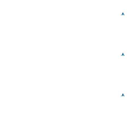
▲
▲
▲