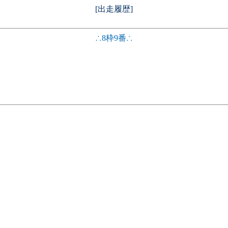
[出走履歴]
∴8枠9番∴